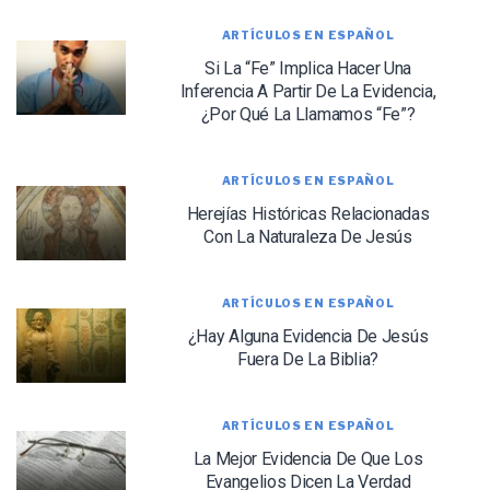
ARTÍCULOS EN ESPAÑOL
We use FloDesk as our marketing automation service. By submitting this form, you
agree that the information you provide will be transferred to FloDesk for processing
Si La “Fe” Implica Hacer Una
in accordance with their Terms of Use and Privacy Policy.
Inferencia A Partir De La Evidencia,
¿Por Qué La Llamamos “Fe”?
ARTÍCULOS EN ESPAÑOL
Herejías Históricas Relacionadas
Con La Naturaleza De Jesús
ARTÍCULOS EN ESPAÑOL
¿Hay Alguna Evidencia De Jesús
Fuera De La Biblia?
ARTÍCULOS EN ESPAÑOL
La Mejor Evidencia De Que Los
Evangelios Dicen La Verdad