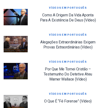
VÍDEOS EM PORTUGUÊS
Como A Origem Da Vida Aponta
Para A Existência De Deus (Vídeo)
VÍDEOS EM PORTUGUÊS
Alegações Extraordinárias Exigem
Provas Extraordinárias (Vídeo)
LET J. WARNER TRAIN YOU!
VÍDEOS EM PORTUGUÊS
Por Que Me Tornei Cristão –
Subscribe to receive free briefing and training
Testemunho Do Detetive Ateu
updates from J. Warner Wallace
Warner Wallace (Vídeo)
VÍDEOS EM PORTUGUÊS
O Que É “Fé Forense” (Vídeo)