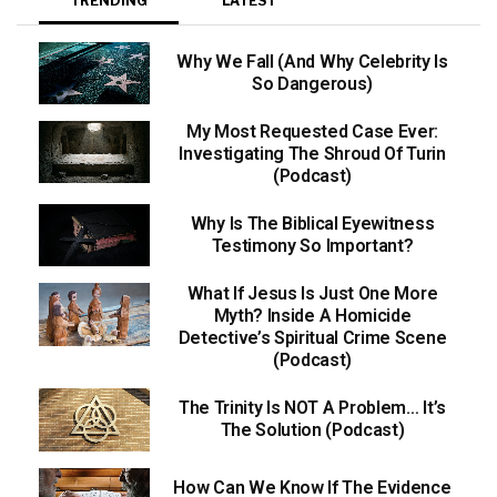
TRENDING
LATEST
Why We Fall (And Why Celebrity Is
So Dangerous)
My Most Requested Case Ever:
Investigating The Shroud Of Turin
(Podcast)
Why Is The Biblical Eyewitness
Testimony So Important?
What If Jesus Is Just One More
Myth? Inside A Homicide
Detective’s Spiritual Crime Scene
(Podcast)
The Trinity Is NOT A Problem… It’s
The Solution (Podcast)
How Can We Know If The Evidence