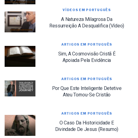
VÍDEOS EM PORTUGUÊS
We use FloDesk as our marketing automation service. By submitting this form, you
agree that the information you provide will be transferred to FloDesk for processing
A Natureza Milagrosa Da
in accordance with their Terms of Use and Privacy Policy.
Ressurreição A Desqualifica (Vídeo)
ARTIGOS EM PORTUGUÊS
Sim, A Cosmovisão Cristã É
Apoiada Pela Evidência
ARTIGOS EM PORTUGUÊS
Por Que Este Inteligente Detetive
Ateu Tornou-Se Cristão
ARTIGOS EM PORTUGUÊS
O Caso Da Historicidade E
Divindade De Jesus (Resumo)