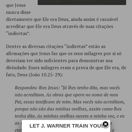
que Jesus
nunca disse
diretamente que Ele era Deus, ainda assim é razoável
acreditar que Ele era Deus através de suas citações
“indiretas”.
Dentre as diversas citações “indiretas” estão as
afirmações que Jesus faz que os seus milagres por si só
deveriam ter sido suficientes para demonstrar sua
divindade. Esses milagres eram a prova de que Ele era, de
fato, Deus (João 10.25-29):
Respondeu-lhes Jesus: “Já lhes tenho dito, mas vocês
não acreditam. As obras que opero no nome de meu
Pai, essas testificam de mim. Mas vocês não acreditam,
porque não são das minhas ovelhas, assim como lhes
tenho dito. As minhas ovelhas ouvem a minha voz, e eu
as conheço, e elas me seguem. E eu lhes dou vida
LET J. WARNER TRAIN YOU!
eterna, e de modo nenhum perecerão pelas eras, e