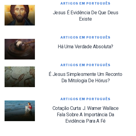
ARTIGOS EM PORTUGUÊS
Jesus É Evidência De Que Deus
We use FloDesk as our marketing automation service. By submitting this form, you
agree that the information you provide will be transferred to FloDesk for processing
in accordance with their Terms of Use and Privacy Policy.
Existe
ARTIGOS EM PORTUGUÊS
Há Uma Verdade Absoluta?
ARTIGOS EM PORTUGUÊS
É Jesus Simplesmente Um Reconto
Da Mitologia De Hórus?
ARTIGOS EM PORTUGUÊS
Cotação Curta: J. Warner Wallace
Fala Sobre A Importância Da
Evidência Para A Fé