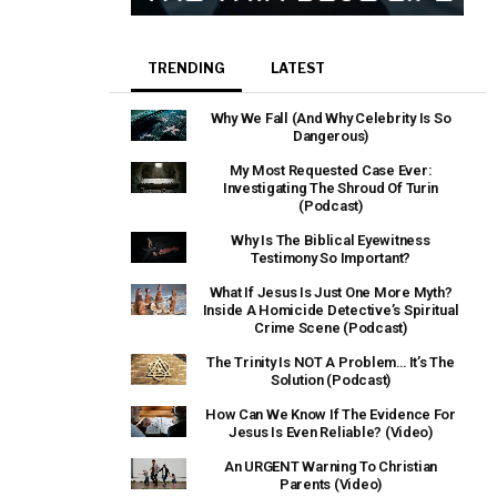
TRENDING
LATEST
Why We Fall (And Why Celebrity Is So
Dangerous)
My Most Requested Case Ever:
Investigating The Shroud Of Turin
(Podcast)
Why Is The Biblical Eyewitness
Testimony So Important?
What If Jesus Is Just One More Myth?
Inside A Homicide Detective’s Spiritual
Crime Scene (Podcast)
The Trinity Is NOT A Problem… It’s The
Solution (Podcast)
How Can We Know If The Evidence For
Jesus Is Even Reliable? (Video)
An URGENT Warning To Christian
Parents (Video)