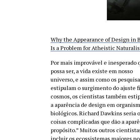
Subscribe t
Why the Appearance of Design in 
Is a Problem for Atheistic Naturali
Por mais improvável e inesperado 
possa ser, a vida existe em nosso
universo, e assim como os pesquis
estipulam o surgimento do ajuste f
cosmos, os cientistas também esti
a aparência de design em organis
We use Fl
information 
biológicos. Richard Dawkins seria o
coisas complicadas que dão a aparê
propósito.” Muitos outros cientist
incluir os ecossistemas maiores no