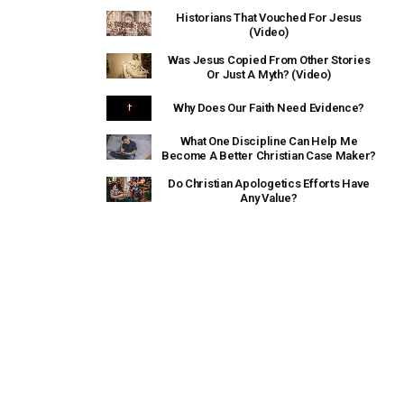
Historians That Vouched For Jesus
(Video)
Was Jesus Copied From Other Stories
Or Just A Myth? (Video)
Why Does Our Faith Need Evidence?
What One Discipline Can Help Me
Become A Better Christian Case Maker?
Do Christian Apologetics Efforts Have
Any Value?