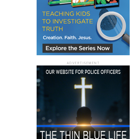
ace
ADVERTISEMENT
e that the
heir Terms of