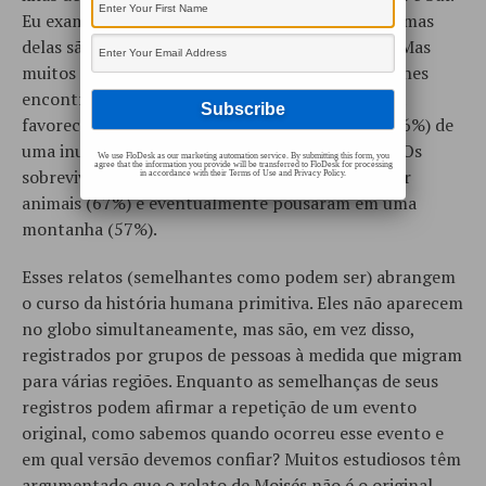
Eu examinei estas histórias e, para ser justo, algumas
delas são diferentes do relato bíblico do dilúvio. Mas
muitos também incluem características ou detalhes
encontrados na descrição de Moisés. Uma família
favorecida (88%) foi avisada antecipadamente (66%) de
uma inundação globalmente catastrófica (95%). Os
We use FloDesk as our marketing automation service. By submitting this form, you
agree that the information you provide will be transferred to FloDesk for processing
sobreviventes usaram um barco (70%) para salvar
in accordance with their Terms of Use and Privacy Policy.
animais (67%) e eventualmente pousaram em uma
montanha (57%).
Esses relatos (semelhantes como podem ser) abrangem
o curso da história humana primitiva. Eles não aparecem
no globo simultaneamente, mas são, em vez disso,
registrados por grupos de pessoas à medida que migram
para várias regiões. Enquanto as semelhanças de seus
registros podem afirmar a repetição de um evento
original, como sabemos quando ocorreu esse evento e
em qual versão devemos confiar? Muitos estudiosos têm
argumentado que o relato de Moisés não é o original.