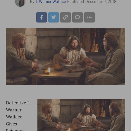
By
J. Warner Wallace
Published
December 7, 2018
Detective J.
Warner
Wallace
Gives
Evidence