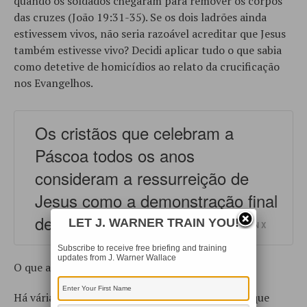
quando os soldados chegaram para remover os corpos
das cruzes (João 19:31-35). Se os dois ladrões ainda
estivessem vivos, não seria razoável acreditar que Jesus
também estivesse vivo? Decidi aplicar tudo o que sabia
como detetive de homicídios ao relato da crucificação
nos Evangelhos.
Os cristãos que celebram a
Páscoa todos os anos
consideram a ressurreição de
Jesus como a demonstração final
de Sua divindade.
LET J. WARNER TRAIN YOU!
SHARE ON X
Subscribe to receive free briefing and training
updates from J. Warner Wallace
O que aprendi mudou a minha mente.
Há várias boas razões evidenciais para acreditar que