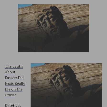
The Truth
About
Easter: Did
Jesus Really
Die on the
Cross?
Detetives