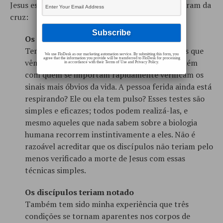
Jesus estava morto quando seus seguidores o tiraram da
cruz:
Os discípulos teriam checado
Tem sido minha experiência que testemunhas que
We use FloDesk as our marketing automation service. By submitting this form, you
agree that the information you provide will be transferred to FloDesk for processing
vêm pela primeira vez o corpo morto de alguém
in accordance with their Terms of Use and Privacy Policy.
com quem se importam rapidamente verificam os
sinais mais óbvios da vida. A pessoa ferida ainda está
respirando? Ele ou ela tem pulso? Esses testes são
simples e eficazes; todos podem realizá-las, e
mesmo aqueles que nada sabem sobre a biologia
humana recorrem instintivamente a eles. Não é
razoável acreditar que os discípulos não teriam pelo
menos verificado a morte de Jesus com essas
técnicas simples.
Os discípulos teriam notado
Também tem sido minha experiência que três
condições se tornam aparentes nos corpos de